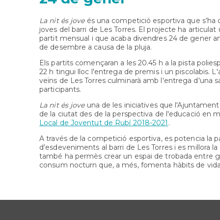
La nit és jove
és una competició esportiva que s’ha
joves del barri de Les Torres. El projecte ha articulat
partit mensual i que acaba divendres 24 de gener amb 
de desembre a causa de la pluja.
Els partits començaran a les 20.45 h a la pista polies
22 h tingui lloc l'entrega de premis i un piscolabis. 
veïns de Les Torres culminarà amb l'entrega d'una 
participants.
La nit és jove
una de les iniciatives que l'Ajuntament
de la ciutat des de la perspectiva de l'educació en 
Local de Joventut de Rubí 2018-2021
.
A través de la competició esportiva, es potencia la pa
d’esdeveniments al barri de Les Torres i es millora la 
també ha permès crear un espai de trobada entre gru
consum nocturn que, a més, fomenta hàbits de vida