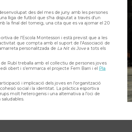
Orientació
formativa
 desenvolupat des del mes de juny amb les persones
SAI
 una lliga de futbol que s'ha disputat a través d'un
LGTBI
la final del torneig, una cita que es va ajornar el 20
Sol•licitud
beques
portiva de l'Escola Montessori i està previst que a les
ensenyaments
L'activitat que compta amb el suport de l'Associació de
post
samarreta personalitzada de
La Nit és Jove
a tots els
obligatòris
 de Rubí treballa amb el col·lectiu de persones joves
medi obert i s’emmarca el projecte Fem Barri i el
Pla
rticipació i implicació dels joves en l'organització
cohesió social i la identitat. La pràctica esportiva
ps molt heterogenis i una alternativa a l’oci de
 saludables.