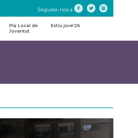
Segueix-nos a
Pla Local de
Estiu jove'26
Joventut
na
Pla
Local
de
tes
Joventut
teatre
Carta
de
Servei
s