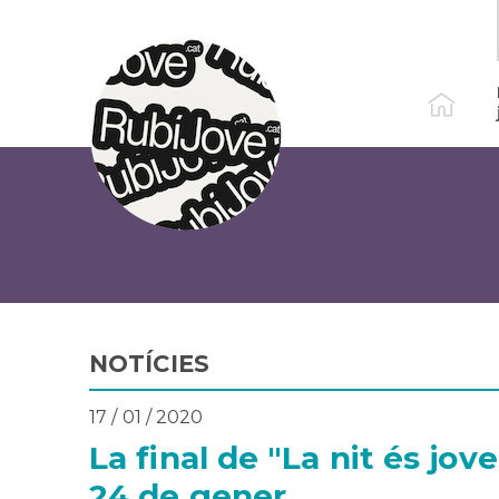
Vés
al
contingut
NOTÍCIES
17 / 01 / 2020
La final de "La nit és jov
24 de gener