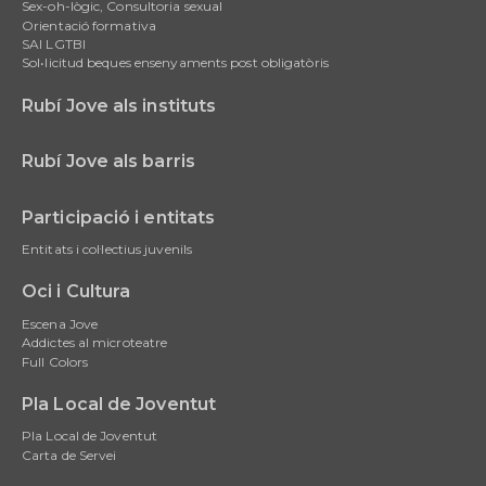
Sex-oh-lògic, Consultoria sexual
Orientació formativa
SAI LGTBI
Sol•licitud beques ensenyaments post obligatòris
Rubí Jove als instituts
Rubí Jove als barris
Participació i entitats
Entitats i col·lectius juvenils
Oci i Cultura
Escena Jove
Addictes al microteatre
Full Colors
Pla Local de Joventut
Pla Local de Joventut
Carta de Servei