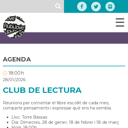
Vés
SEARCH
al
contingut
☰
AGENDA
18:00h
28/01/2026
CLUB DE LECTURA
Reunions per comentar el llibre escollit de cada mes,
compartir pensaments i expressar què ens ha sembla.
Lloc: Torre Bassas
Dia: Dimecres, 28 de gener, 18 de febrer i 18 de març
Hora: 18:00h