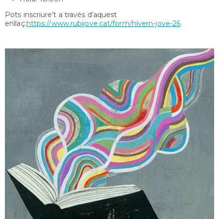
Pots inscriure’t a través d’aquest
enllaç:
https://www.rubijove.cat/form/hivern-jove-26