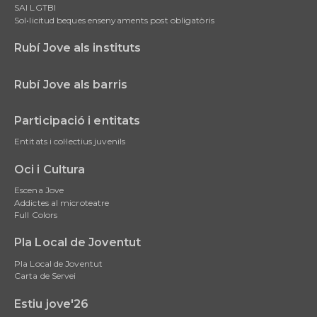
SAI LGTBI
Sol•licitud beques ensenyaments post obligatòris
Rubí Jove als instituts
Rubí Jove als barris
Participació i entitats
Entitats i col·lectius juvenils
Oci i Cultura
Escena Jove
Addictes al microteatre
Full Colors
Pla Local de Joventut
Pla Local de Joventut
Carta de Servei
Estiu jove'26