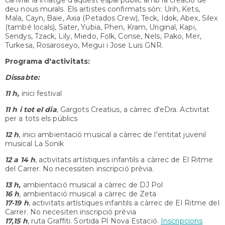
deu nous murals. Els artistes confirmats són: Urih, Kets,
Mala, Cayn, Baie, Axia (Petados Crew), Teck, Idok, Abex, Silex
(també locals), Sater, Yubia, Phen, Kram, Uriginal, Kapi,
Sendys, Tzack, Lily, Miedo, Folk, Conse, Nels, Pako, Mer,
Turkesa, Rosaroseyo, Megui i Jose Luis GNR.
Programa d'activitats:
Dissabte:
11 h,
inici festival
11 h i tot el dia
, Gargots Creatius, a càrrec d'eDra. Activitat
per a tots els públics
12 h
, inici ambientació musical a càrrec de l'entitat juvenil
musical La Sonik
12 a 14 h
, activitats artístiques infantils a càrrec de El Ritme
del Carrer. No necessiten inscripció prèvia.
13 h,
ambientació musical a càrrec de DJ Pol
16 h
, ambientació musical a càrrec de Zeta
17-19 h
, activitats artístiques infantils a càrrec de El Ritme del
Carrer. No necesiten inscripció prèvia
17,15 h
, ruta Graffiti. Sortida Pl Nova Estació.
Inscripcions