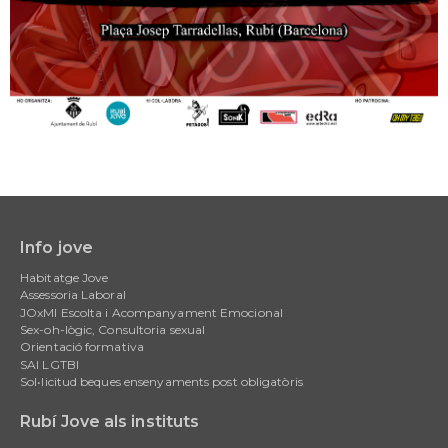
Info jove
Main
Habitatge Jove
navigation
Assessoria Laboral
JOxMI Escolta i Acompanyament Emocional
Sex-oh-lògic, Consultoria sexual
Orientació formativa
SAI LGTBI
Sol•licitud beques ensenyaments post obligatòris
Rubí Jove als instituts