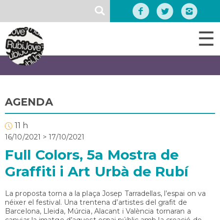
Vés
SEARCH
al
contingut
☰
AGENDA
11 h
16/10/2021
>
17/10/2021
Full Colors, 5a Mostra de
Graffiti i Art Urbà de Rubí
La proposta torna a la plaça Josep Tarradellas, l’espai on va
néixer el festival. Una trentena d’artistes del grafit de
Barcelona, Lleida, Múrcia, Alacant i València tornaran a
canviar la imatge d’aquest espai públic amb la creació de