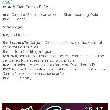
AQUÍ
17,30 h
, Gran Pueblo Dj Set
18 h
, Game of Skate a càrrec de La Skateboarding Rubí
19 h,
Godac DJ
Diumenge:
11 h,
inici festival
11 h i tot el dia
, Gargots Creatius, a càrrec d'eDra. Activitat
per a tots els públics.
11 h,
Ruta Graffiti gent gran
12 a 14 h
, activitats artístiques infantils a càrrec de El Ritme
del Carrer. No necessiten inscripció prèvia.
16 h
, ambientació musical a càrrec de Rude Lerdo Dj
17-19 h
, activitats artístiques infantils a càrrec de El Ritme del
Carrer. No necesiten inscripció prèvia
19 h
DJ Shorty