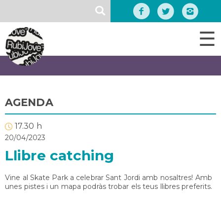
Vés
SEARCH
al
contingut
☰
AGENDA
17.30 h
20/04/2023
Llibre catching
Vine al Skate Park a celebrar Sant Jordi amb nosaltres! Amb
unes pistes i un mapa podràs trobar els teus llibres preferits.