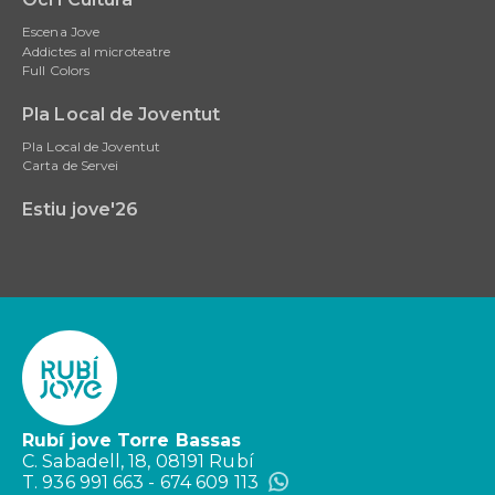
Escena Jove
Addictes al microteatre
Full Colors
Pla Local de Joventut
Pla Local de Joventut
Carta de Servei
Estiu jove'26
Rubí jove Torre Bassas
C. Sabadell, 18, 08191 Rubí
T. 936 991 663 - 674 609 113