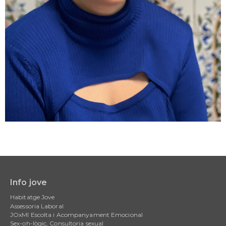
Info jove
Main
Habitatge Jove
navigation
Assessoria Laboral
JOxMI Escolta i Acompanyament Emocional
Sex-oh-lògic, Consultoria sexual