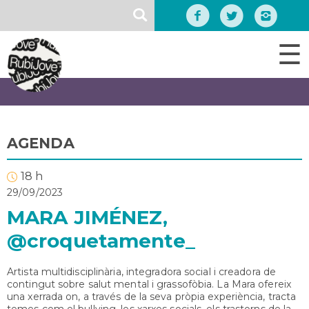
Vés
SEARCH
al
contingut
☰
AGENDA
18 h
29/09/2023
MARA JIMÉNEZ,
@croquetamente_
Artista multidisciplinària, integradora social i creadora de
contingut sobre salut mental i grassofòbia. La Mara ofereix
una xerrada on, a través de la seva pròpia experiència, tracta
temes com el bullying, les xarxes socials, els trastorns de la