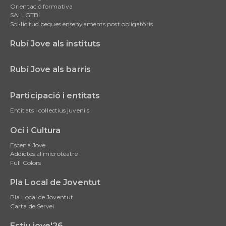
Orientació formativa
SAI LGTBI
Sol•licitud beques ensenyaments post obligatòris
Rubí Jove als instituts
Rubí Jove als barris
Participació i entitats
Entitats i col·lectius juvenils
Oci i Cultura
Escena Jove
Addictes al microteatre
Full Colors
Pla Local de Joventut
Pla Local de Joventut
Carta de Servei
Estiu jove'26