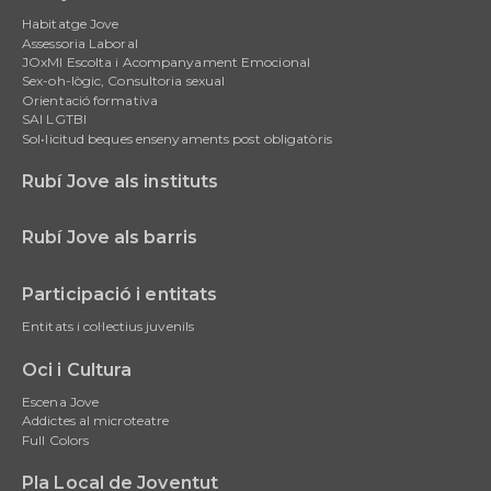
Main
Habitatge Jove
navigation
Assessoria Laboral
JOxMI Escolta i Acompanyament Emocional
Sex-oh-lògic, Consultoria sexual
Orientació formativa
SAI LGTBI
Sol•licitud beques ensenyaments post obligatòris
Rubí Jove als instituts
Rubí Jove als barris
Participació i entitats
Entitats i col·lectius juvenils
Oci i Cultura
Escena Jove
Addictes al microteatre
Full Colors
Pla Local de Joventut