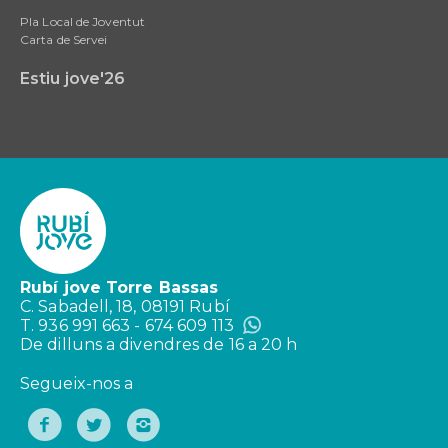
Pla Local de Joventut
Carta de Servei
Estiu jove'26
Rubí jove Torre Bassas
C. Sabadell, 18, 08191 Rubí
T. 936 991 663 - 674 609 113
De dilluns a divendres de 16 a 20 h
Segueix-nos a