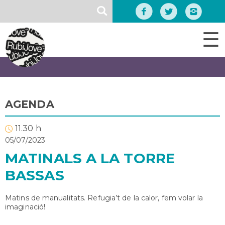
Vés
SEARCH
al
contingut
☰
AGENDA
11.30 h
05/07/2023
MATINALS A LA TORRE
BASSAS
Matins de manualitats. Refugia’t de la calor, fem volar la
imaginació!