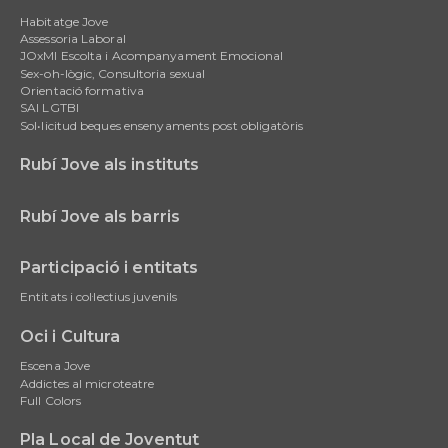
Main
Habitatge Jove
navigation
Assessoria Laboral
JOxMI Escolta i Acompanyament Emocional
Sex-oh-lògic, Consultoria sexual
Orientació formativa
SAI LGTBI
Sol•licitud beques ensenyaments post obligatòris
Rubí Jove als instituts
Rubí Jove als barris
Participació i entitats
Entitats i col·lectius juvenils
Oci i Cultura
Escena Jove
Addictes al microteatre
Full Colors
Pla Local de Joventut