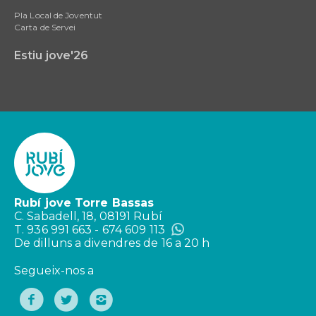
Pla Local de Joventut
Carta de Servei
Estiu jove'26
Rubí jove Torre Bassas
C. Sabadell, 18, 08191 Rubí
T. 936 991 663 - 674 609 113
De dilluns a divendres de 16 a 20 h
Segueix-nos a