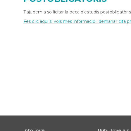
T'ajudem a sol·licitar la beca d'estudis postobligatòris
Fes clic aquí si vols més informació i demanar cita pr
Info jove
Rubí Jove als