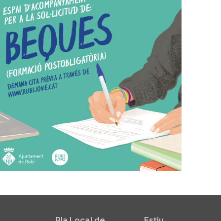
i
Pla Local de
Estiu