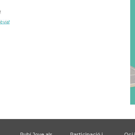
Orientació
formativa
!
SAI
èvia!
LGTBI
Sol•licitud
beques
ensenyaments
post
obligatòris
Rubí Jove als
Participació i
Oci 