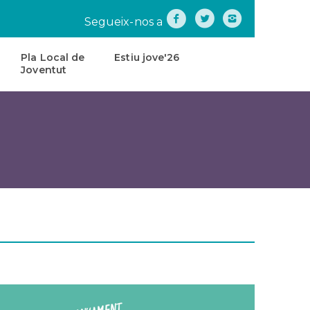
Segueix-nos a
Pla Local de
Estiu jove'26
Joventut
na
Pla
Local
de
tes
Joventut
teatre
Carta
de
Servei
s