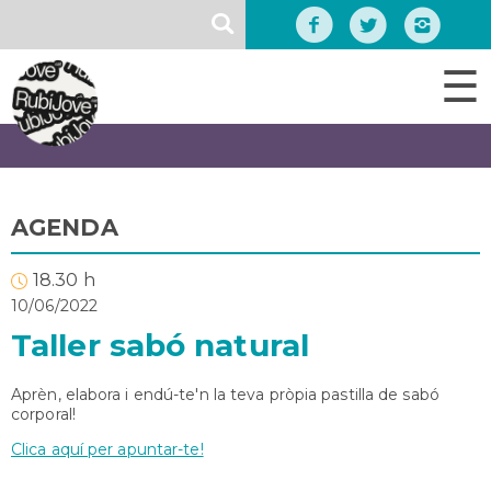
Vés
SEARCH
al
contingut
☰
AGENDA
18.30 h
10/06/2022
Taller sabó natural
Aprèn, elabora i endú-te'n la teva pròpia pastilla de sabó
corporal!
Clica aquí per apuntar-te!