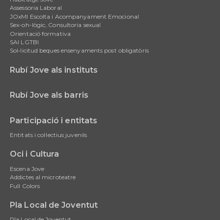
navigation
Assessoria Laboral
JOxMI Escolta i Acompanyament Emocional
Sex-oh-lògic, Consultoria sexual
Orientació formativa
SAI LGTBI
Sol•licitud beques ensenyaments post obligatòris
Rubí Jove als instituts
Rubí Jove als barris
Participació i entitats
Entitats i col·lectius juvenils
Oci i Cultura
Escena Jove
Addictes al microteatre
Full Colors
Pla Local de Joventut
Pla Local de Joventut