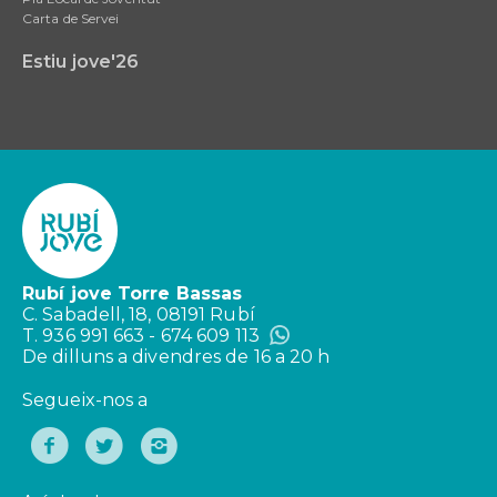
Carta de Servei
Estiu jove'26
Rubí jove Torre Bassas
C. Sabadell, 18, 08191 Rubí
T. 936 991 663 - 674 609 113
De dilluns a divendres de 16 a 20 h
Segueix-nos a