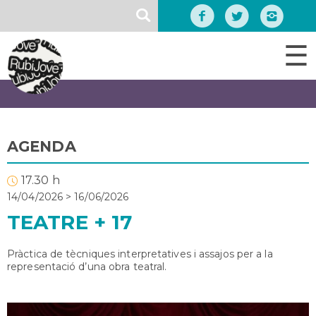
Vés
SEARCH
al
contingut
☰
AGENDA
17.30 h
14/04/2026
>
16/06/2026
TEATRE + 17
Pràctica de tècniques interpretatives i assajos per a la
representació d’una obra teatral.