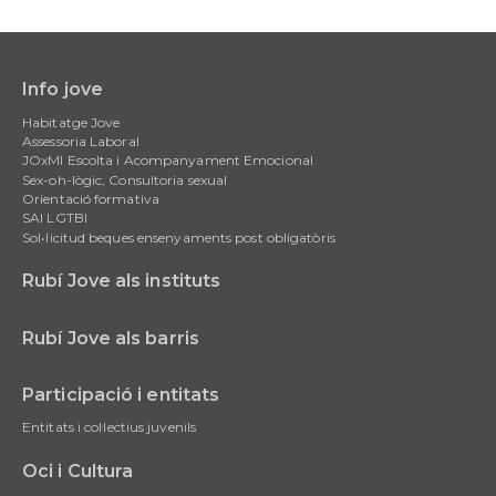
Info jove
Main
Habitatge Jove
navigation
Assessoria Laboral
JOxMI Escolta i Acompanyament Emocional
Sex-oh-lògic, Consultoria sexual
Orientació formativa
SAI LGTBI
Sol•licitud beques ensenyaments post obligatòris
Rubí Jove als instituts
Rubí Jove als barris
Participació i entitats
Entitats i col·lectius juvenils
Oci i Cultura