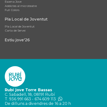
Escena Jove
Addictes al microteatre
Full Colors
Pla Local de Joventut
Pla Local de Joventut
Carta de Servei
Estiu jove'26
Rubí jove Torre Bassas
C. Sabadell, 18, 08191 Rubí
T. 936 991 663 - 674 609 113
De dilluns a divendres de 16 a 20 h