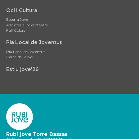
Oci i Cultura
Escena Jove
Addictes al microteatre
Full Colors
Pla Local de Joventut
Pla Local de Joventut
Carta de Servei
Estiu jove'26
Rubí jove Torre Bassas