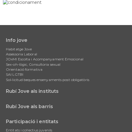
Info jove
Main
Habitatge Jove
navigation
Assessoria Laboral
JOxMI Escolta i Acompanyament Emocional
Sex-oh-lògic, Consultoria sexual
Orientació formativa
SAI LGTBI
Sol•licitud beques ensenyaments post obligatòris
Rubí Jove als instituts
Rubí Jove als barris
Participació i entitats
Entitats i col·lectius juvenils