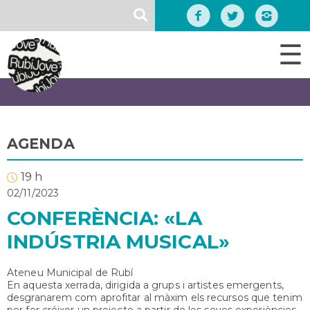
Vés
SEARCH
al
contingut
☰
AGENDA
19 h
02/11/2023
CONFERÈNCIA: «LA
INDÚSTRIA MUSICAL»
Ateneu Municipal de Rubí
En aquesta xerrada, dirigida a grups i artistes emergents,
desgranarem com aprofitar al màxim els recursos que tenim
per fer créixer un projecte a partir de les seves experiències