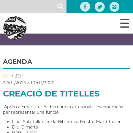
Vés
SEARCH
al
contingut
☰
AGENDA
17:30 h
27/01/2026
>
10/03/2026
CREACIÓ DE TITELLES
Aprèn a crear titelles de manera artesanal i l’escenografia
per representar una funció.
Lloc: Sala Tallers de la Biblioteca Mestre Martí Tauler.
Dia: Dimarts
Hora: 17:30h