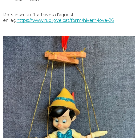
Pots inscriure’t a través d’aquest
enllaç:
https://www.rubijove.cat/form/hivern-jove-26