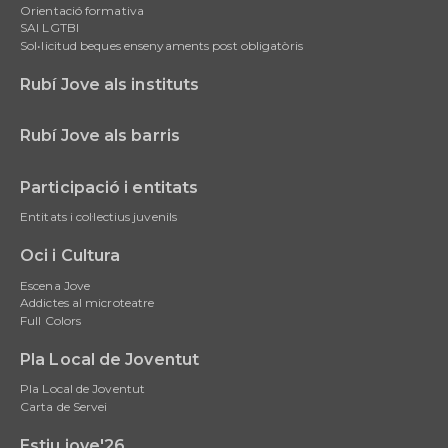
Orientació formativa
SAI LGTBI
Sol•licitud beques ensenyaments post obligatòris
Rubí Jove als instituts
Rubí Jove als barris
Participació i entitats
Entitats i col·lectius juvenils
Oci i Cultura
Escena Jove
Addictes al microteatre
Full Colors
Pla Local de Joventut
Pla Local de Joventut
Carta de Servei
Estiu jove'26