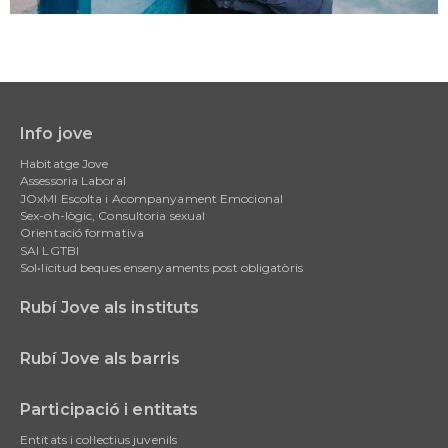
Info jove
Main
Habitatge Jove
navigation
Assessoria Laboral
JOxMI Escolta i Acompanyament Emocional
Sex-oh-lògic, Consultoria sexual
Orientació formativa
SAI LGTBI
Sol•licitud beques ensenyaments post obligatòris
Rubí Jove als instituts
Rubí Jove als barris
Participació i entitats
Entitats i col·lectius juvenils