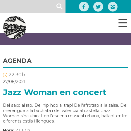
Vés
SEARCH
al
contingut
☰
AGENDA
22.30h
27/06/2021
Jazz Woman en concert
Del saxo al rap. Del hip hop al trap! De l'afrotrap a la salsa. Del
merengue a la bachata i del valencià al castellà. Jazz
Woman s'ha ubicat en l'escena musical urbana, ballant entre
diferents estils i llengües.
Hora
: 22.30 h