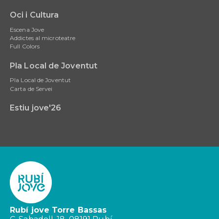
Oci i Cultura
Escena Jove
Addictes al microteatre
Full Colors
Pla Local de Joventut
Pla Local de Joventut
Carta de Servei
Estiu jove'26
Rubí jove Torre Bassas