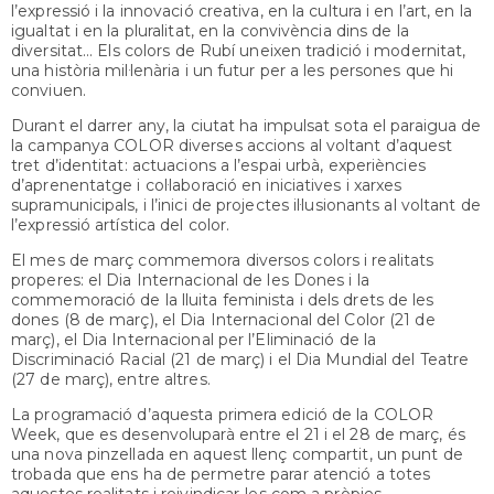
l’expressió i la innovació creativa, en la cultura i en l’art, en la
igualtat i en la pluralitat, en la convivència dins de la
diversitat... Els colors de Rubí uneixen tradició i modernitat,
una història mil·lenària i un futur per a les persones que hi
conviuen.
Durant el darrer any, la ciutat ha impulsat sota el paraigua de
la campanya COLOR diverses accions al voltant d’aquest
tret d’identitat: actuacions a l’espai urbà, experiències
d’aprenentatge i col·laboració en iniciatives i xarxes
supramunicipals, i l’inici de projectes il·lusionants al voltant de
l’expressió artística del color.
El mes de març commemora diversos colors i realitats
properes: el Dia Internacional de les Dones i la
commemoració de la lluita feminista i dels drets de les
dones (8 de març), el Dia Internacional del Color (21 de
març), el Dia Internacional per l’Eliminació de la
Discriminació Racial (21 de març) i el Dia Mundial del Teatre
(27 de març), entre altres.
La programació d’aquesta primera edició de la COLOR
Week, que es desenvoluparà entre el 21 i el 28 de març, és
una nova pinzellada en aquest llenç compartit, un punt de
trobada que ens ha de permetre parar atenció a totes
aquestes realitats i reivindicar-les com a pròpies.