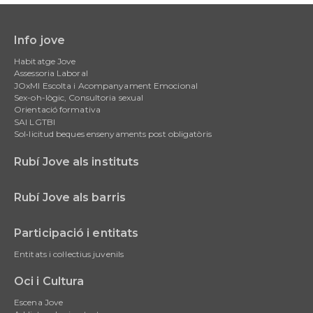
Info jove
Main
Habitatge Jove
navigation
Assessoria Laboral
JOxMI Escolta i Acompanyament Emocional
Sex-oh-lògic, Consultoria sexual
Orientació formativa
SAI LGTBI
Sol•licitud beques ensenyaments post obligatòris
Rubí Jove als instituts
Rubí Jove als barris
Participació i entitats
Entitats i col·lectius juvenils
Oci i Cultura
Escena Jove