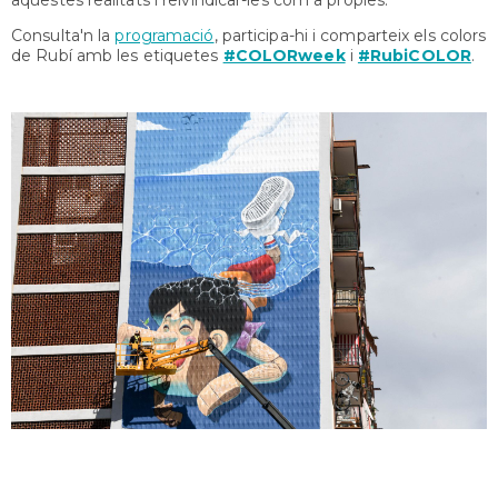
Consulta'n la
programació
, participa-hi i comparteix els colors
de Rubí amb les etiquetes
#COLORweek
i
#RubiCOLOR
.