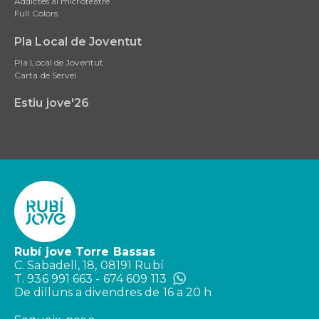
Addictes al microteatre
Full Colors
Pla Local de Joventut
Pla Local de Joventut
Carta de Servei
Estiu jove'26
Rubí jove Torre Bassas
C. Sabadell, 18, 08191 Rubí
T. 936 991 663 - 674 609 113
De dilluns a divendres de 16 a 20 h