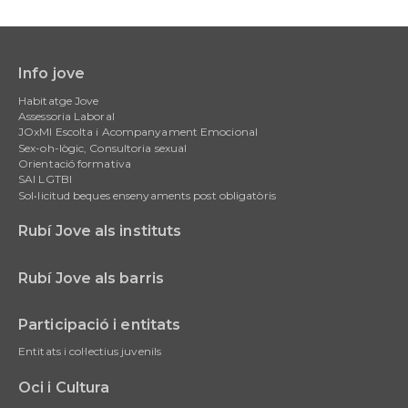
Info jove
Main
Habitatge Jove
navigation
Assessoria Laboral
JOxMI Escolta i Acompanyament Emocional
Sex-oh-lògic, Consultoria sexual
Orientació formativa
SAI LGTBI
Sol•licitud beques ensenyaments post obligatòris
Rubí Jove als instituts
Rubí Jove als barris
Participació i entitats
Entitats i col·lectius juvenils
Oci i Cultura