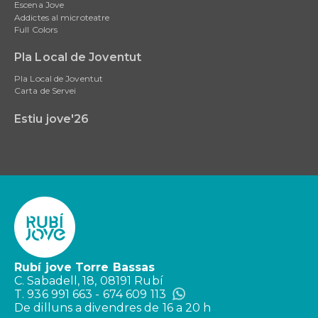
Escena Jove
Addictes al microteatre
Full Colors
Pla Local de Joventut
Pla Local de Joventut
Carta de Servei
Estiu jove'26
Rubí jove Torre Bassas
C. Sabadell, 18, 08191 Rubí
T. 936 991 663 - 674 609 113
De dilluns a divendres de 16 a 20 h