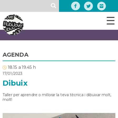
Vés
SEARCH
al
contingut
☰
AGENDA
18.15 a 19.45 h
17/01/2023
Dibuix
Taller per aprendre o millorar la teva tècnica i dibuixar molt,
molt!