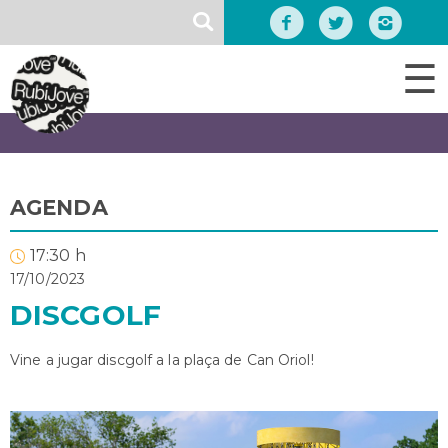
Vés
SEARCH
al
contingut
☰
AGENDA
17:30 h
17/10/2023
DISCGOLF
Vine a jugar discgolf a la plaça de Can Oriol!