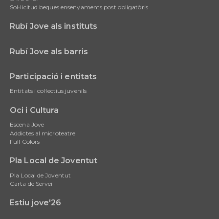
Sol•licitud beques ensenyaments post obligatòris
Rubí Jove als instituts
Rubí Jove als barris
Participació i entitats
Entitats i col·lectius juvenils
Oci i Cultura
Escena Jove
Addictes al microteatre
Full Colors
Pla Local de Joventut
Pla Local de Joventut
Carta de Servei
Estiu jove'26