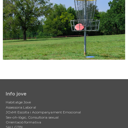
Info jove
Main
Habitatge Jove
navigation
Assessoria Laboral
JOxMI Escolta i Acompanyament Emocional
Sex-oh-lògic, Consultoria sexual
Orientació formativa
SAI LGTBI