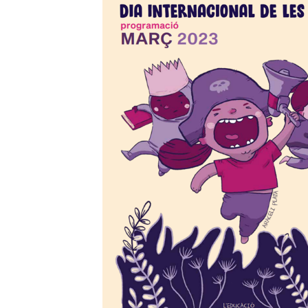
Orientació
formativa
SAI
LGTBI
Sol•licitud
beques
ensenyaments
post
obligatòris