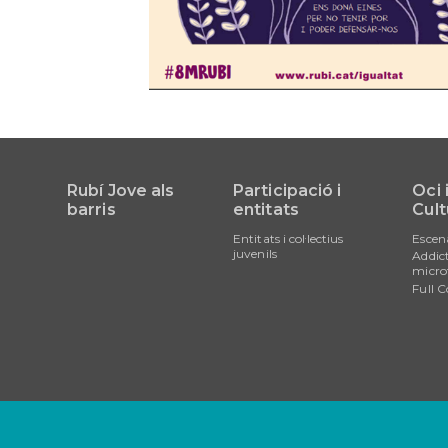
Rubí Jove als
Participació i
Oci 
barris
entitats
Cult
Entitats i col·lectius
Escen
juvenils
Addict
micro
Full C