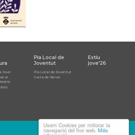
i
Pla Local de
Estiu
ura
Joventut
jove'26
a Jove
Pla Local de Joventut
es al
Carta de Servei
teatre
olors
Usem Cookies per millorar la
navegació del lloc web.
Més