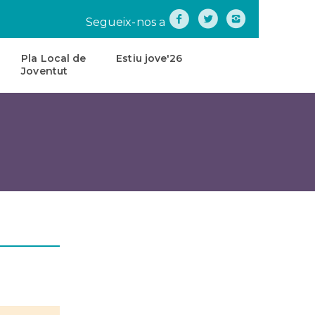
Segueix-nos a
Pla Local de
Estiu jove'26
Joventut
na
Pla
Local
de
tes
Joventut
teatre
Carta
de
Servei
s