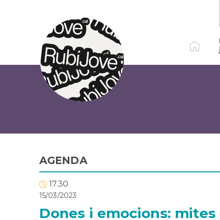
Vés
al
contingut
AGENDA
17.30
15/03/2023
Dones i emocions: mites