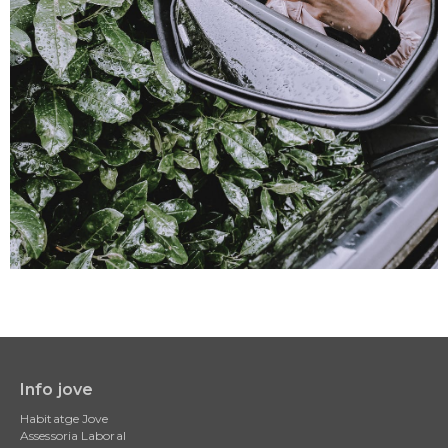
Info jove
Main
Habitatge Jove
navigation
Assessoria Laboral