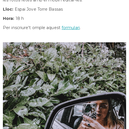
Lloc:
Espai Jove Torre Bassas
Hora:
18 h
Per inscriure't omple aquest
formulari
.