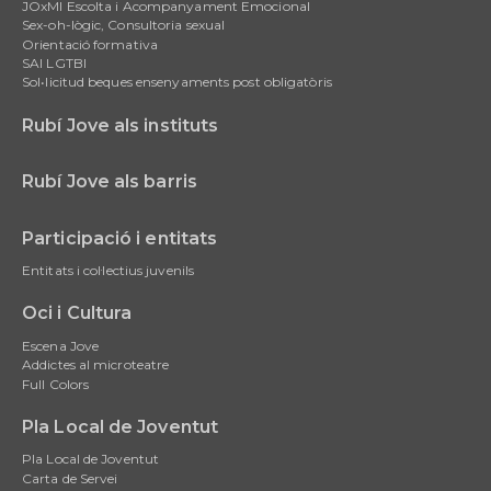
JOxMI Escolta i Acompanyament Emocional
Sex-oh-lògic, Consultoria sexual
Orientació formativa
SAI LGTBI
Sol•licitud beques ensenyaments post obligatòris
Rubí Jove als instituts
Rubí Jove als barris
Participació i entitats
Entitats i col·lectius juvenils
Oci i Cultura
Escena Jove
Addictes al microteatre
Full Colors
Pla Local de Joventut
Pla Local de Joventut
Carta de Servei