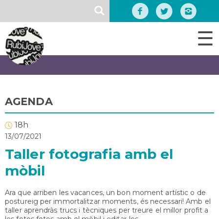
Vés
SEARCH
al
contingut
☰
AGENDA
18h
13/07/2021
Taller fotografia amb el
mòbil
Ara que arriben les vacances, un bon moment artístic o de
postureig per immortalitzar moments, és necessari! Amb el
taller aprendràs trucs i tècniques per treure el millor profit a
les fotos fetes amb el mòbil i editar-les.