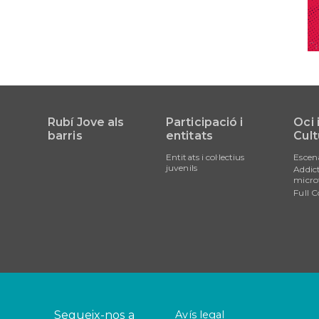
Rubí Jove als
Participació i
Oci 
barris
entitats
Cult
Entitats i col·lectius
Escen
juvenils
Addict
micro
Full C
Segueix-nos a
Avís legal