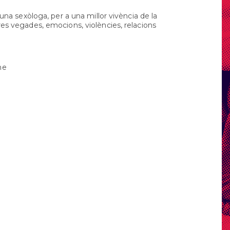
Orientació
formativa
a sexòloga, per a una millor vivència de la
meres vegades, emocions, violències, relacions
SAI
LGTBI
Sol•licitud
beques
ne
ensenyaments
post
obligatòris