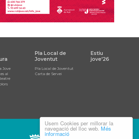
i
Pla Local de
Estiu
ura
Joventut
jove'26
a Jove
Pla Local de Joventut
es al
Carta de Servei
teatre
olors
Usem Cookies per millorar la
navegació del lloc web.
Més
informació