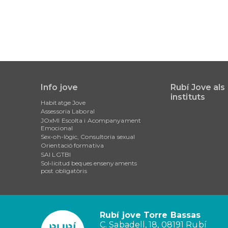
Info jove
Rubí Jove als
Main
instituts
Habitatge Jove
navigation
Assessoria Laboral
JOxMI Escolta i Acompanyament
Emocional
Sex-oh-lògic, Consultoria sexual
Orientació formativa
SAI LGTBI
Sol•licitud beques ensenyaments
post obligatòris
Rubí jove Torre Bassas
C. Sabadell, 18, 08191 Rubí