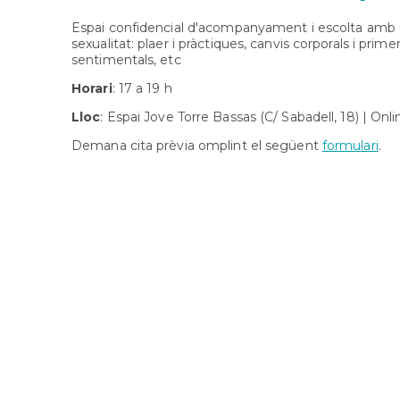
Espai confidencial d'acompanyament i escolta amb un
sexualitat: plaer i pràctiques, canvis corporals i pri
sentimentals, etc
Horari
: 17 a 19 h
Lloc
: Espai Jove Torre Bassas (C/ Sabadell, 18) | Onli
Demana cita prèvia omplint el següent
formulari
.