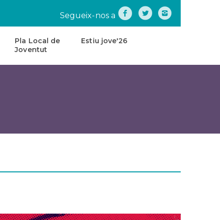
Segueix-nos a
Pla Local de
Estiu jove'26
Joventut
na
Pla
Local
de
tes
Joventut
teatre
Carta
de
Servei
s