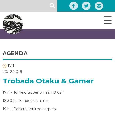
Vés
SEARCH
al
contingut
☰
AGENDA
17 h
20/12/2019
Trobada Otaku & Gamer
17 h - Torneig Super Smash Bros*
18.30 h - Kahoot d'anime
19 h - Pel·lícula Anime sorpresa