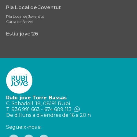
Pla Local de Joventut
Pla Local de Joventut
Carta de Servei
Estiu jove'26
Rubí jove Torre Bassas
C. Sabadell, 18, 08191 Rubí
T. 936 991 663 - 674 609 113
De dilluns a divendres de 16 a 20 h
Segueix-nos a