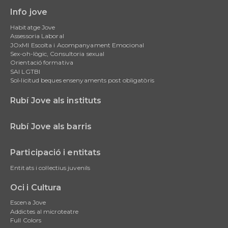
Info jove
Main
Habitatge Jove
navigation
Assessoria Laboral
JOxMI Escolta i Acompanyament Emocional
Sex-oh-lògic, Consultoria sexual
Orientació formativa
SAI LGTBI
Sol•licitud beques ensenyaments post obligatòris
Rubí Jove als instituts
Rubí Jove als barris
Participació i entitats
Entitats i col·lectius juvenils
Oci i Cultura
Escena Jove
Addictes al microteatre
Full Colors