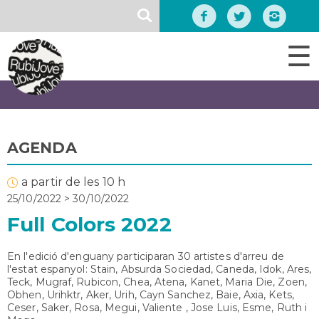
Vés
SEARCH
al
contingut
☰
AGENDA
a partir de les 10 h
25/10/2022
>
30/10/2022
Full Colors 2022
En l'edició d'enguany participaran 30 artistes d'arreu de
l'estat espanyol: Stain, Absurda Sociedad, Caneda, Idok, Ares,
Teck, Mugraf, Rubicon, Chea, Atena, Kanet, Maria Die, Zoen,
Obhen, Urihktr, Aker, Urih, Cayn Sanchez, Baie, Axia, Kets,
Ceser, Saker, Rosa, Megui, Valiente , Jose Luis, Esme, Ruth i