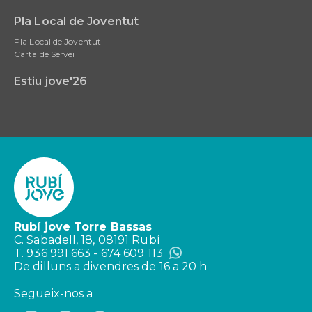
Pla Local de Joventut
Pla Local de Joventut
Carta de Servei
Estiu jove'26
Rubí jove Torre Bassas
C. Sabadell, 18, 08191 Rubí
T. 936 991 663 - 674 609 113
De dilluns a divendres de 16 a 20 h
Segueix-nos a