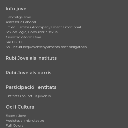
Info jove
Main
Habitatge Jove
navigation
Assessoria Laboral
JOxMI Escolta i Acompanyament Emocional
Sex-oh-lògic, Consultoria sexual
Orientació formativa
SAI LGTBI
Sol•licitud beques ensenyaments post obligatòris
Rubí Jove als instituts
Rubí Jove als barris
Participació i entitats
Entitats i col·lectius juvenils
Oci i Cultura
Escena Jove
Addictes al microteatre
Full Colors