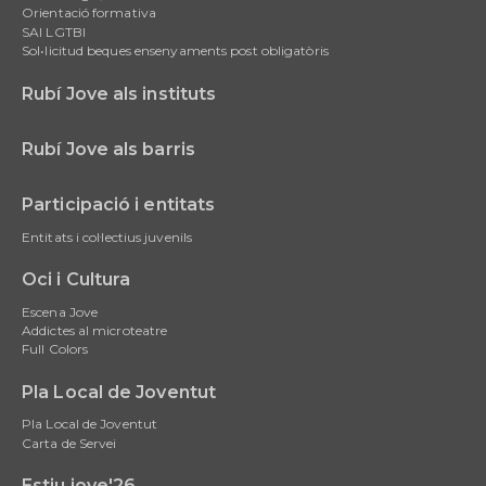
Orientació formativa
SAI LGTBI
Sol•licitud beques ensenyaments post obligatòris
Rubí Jove als instituts
Rubí Jove als barris
Participació i entitats
Entitats i col·lectius juvenils
Oci i Cultura
Escena Jove
Addictes al microteatre
Full Colors
Pla Local de Joventut
Pla Local de Joventut
Carta de Servei
Estiu jove'26