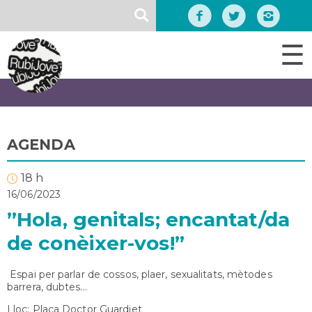
Vés
SEARCH
al
contingut
☰
AGENDA
18 h
16/06/2023
”Hola, genitals; encantat/da
de conèixer-vos!”
Espai per parlar de cossos, plaer, sexualitats, mètodes
barrera, dubtes...
Lloc: Plaça Doctor Guardiet