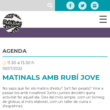
Vés
SEARCH
al
contingut
☰
AGENDA
11.30 a 13.30 h
05/07/2022
MATINALS AMB RUBÍ JOVE
No saps què fer els matins d’estiu? Se’t fan pesats? Vine a
passar-los amb nosaltres! Junts i juntes decidim quina
activitat fer aquell dia. Des del més simple, com un torneig
de globus, al més elaborat, com un taller de cuina o
d’espelmes.