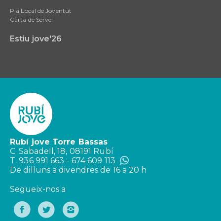
Pla Local de Joventut
Carta de Servei
Estiu jove'26
Rubí jove Torre Bassas
C. Sabadell, 18, 08191 Rubí
T. 936 991 663 - 674 609 113
De dilluns a divendres de 16 a 20 h
Segueix-nos a