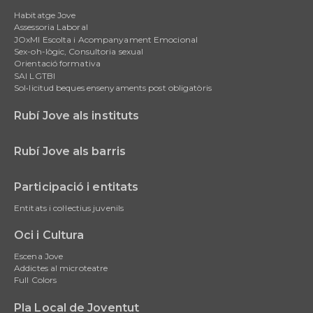
Main
Habitatge Jove
navigation
Assessoria Laboral
JOxMI Escolta i Acompanyament Emocional
Sex-oh-lògic, Consultoria sexual
Orientació formativa
SAI LGTBI
Sol•licitud beques ensenyaments post obligatòris
Rubí Jove als instituts
Rubí Jove als barris
Participació i entitats
Entitats i col·lectius juvenils
Oci i Cultura
Escena Jove
Addictes al microteatre
Full Colors
Pla Local de Joventut