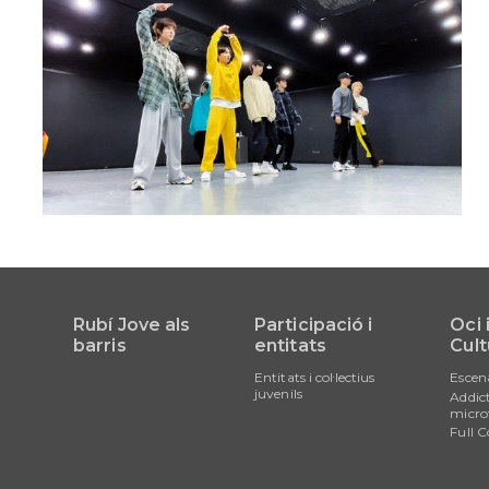
Orientació
formativa
SAI
LGTBI
Sol•licitud
beques
ensenyaments
post
obligatòris
Rubí Jove als
Participació i
Oci 
barris
entitats
Cult
Entitats i col·lectius
Escen
juvenils
Addict
micro
Full C