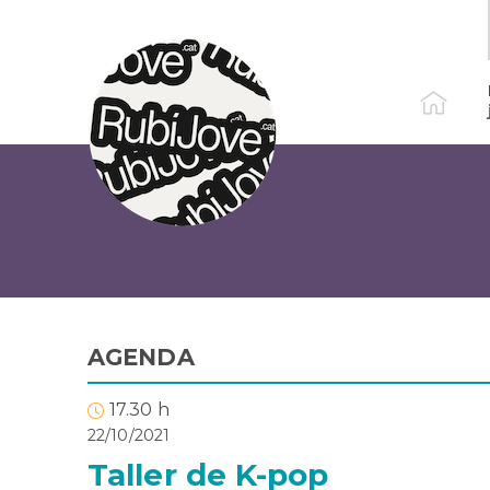
Vés
al
contingut
AGENDA
17.30 h
22/10/2021
Taller de K-pop