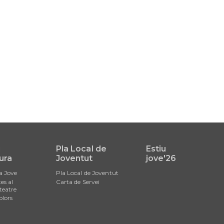
i
Pla Local de
Estiu
ura
Joventut
jove'26
a Jove
Pla Local de Joventut
es al
Carta de Servei
teatre
olors