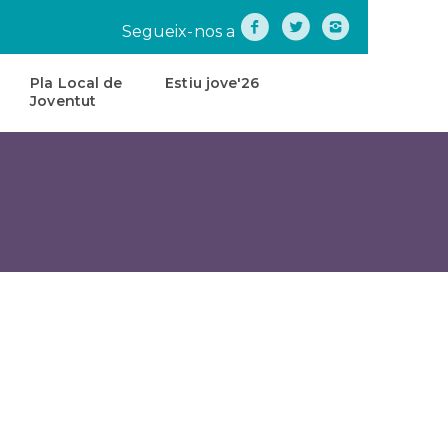
Segueix-nos a
Pla Local de
Estiu jove'26
Joventut
na
Pla
Local
de
tes
Joventut
teatre
Carta
de
Servei
s