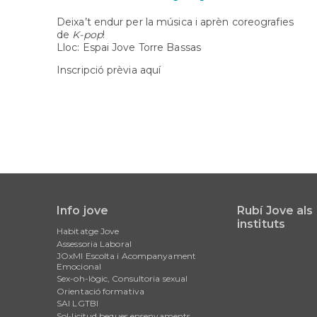
Deixa’t endur per la música i aprèn coreografies
de
K-pop
!
Lloc: Espai Jove Torre Bassas
Inscripció prèvia aquí
Info jove
Rubí Jove als
Main
instituts
Habitatge Jove
navigation
Assessoria Laboral
JOxMI Escolta i Acompanyament
Emocional
Sex-oh-lògic, Consultoria sexual
Orientació formativa
SAI LGTBI
Sol•licitud beques ensenyaments