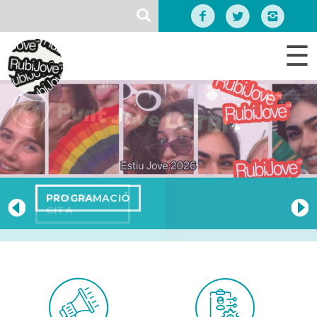
Vés
SEARCH
al
contingut
☰
DEMANA
CITA