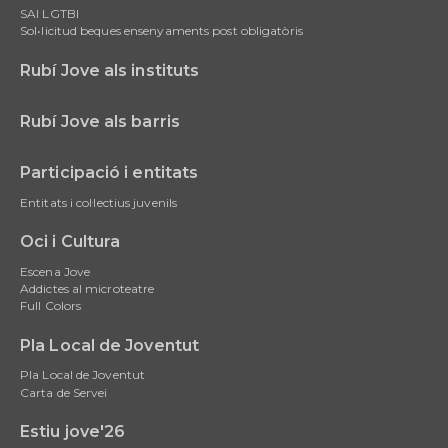
SAI LGTBI
Sol•licitud beques ensenyaments post obligatòris
Rubí Jove als instituts
Rubí Jove als barris
Participació i entitats
Entitats i col·lectius juvenils
Oci i Cultura
Escena Jove
Addictes al microteatre
Full Colors
Pla Local de Joventut
Pla Local de Joventut
Carta de Servei
Estiu jove'26