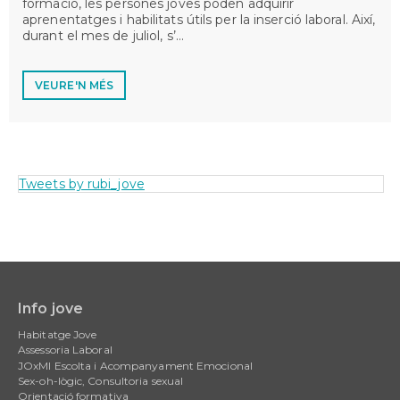
formació, les persones joves poden adquirir
aprenentatges i habilitats útils per la inserció laboral. Així,
durant el mes de juliol, s’…
VEURE'N MÉS
Tweets by rubi_jove
Info jove
Main
Habitatge Jove
navigation
Assessoria Laboral
JOxMI Escolta i Acompanyament Emocional
Sex-oh-lògic, Consultoria sexual
Orientació formativa