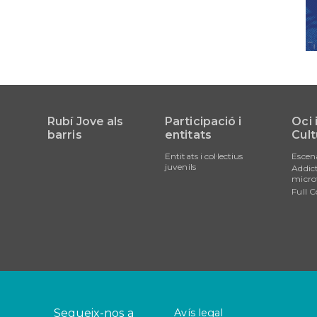
Rubí Jove als
Participació i
Oci 
barris
entitats
Cult
Entitats i col·lectius
Escen
juvenils
Addict
micro
Full C
Segueix-nos a
Avís legal