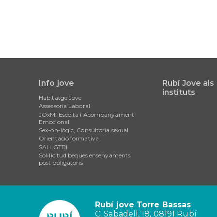
Info jove
Rubí Jove als
Main
instituts
Habitatge Jove
navigation
Assessoria Laboral
JOxMI Escolta i Acompanyament
Emocional
Sex-oh-lògic, Consultoria sexual
Orientació formativa
SAI LGTBI
Sol•licitud beques ensenyaments
post obligatòris
Rubí jove Torre Bassas
C. Sabadell, 18, 08191 Rubí