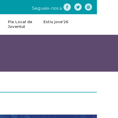
Segueix-nos a
Pla Local de
Estiu jove'26
Joventut
na
Pla
Local
de
tes
Joventut
teatre
Carta
de
Servei
s