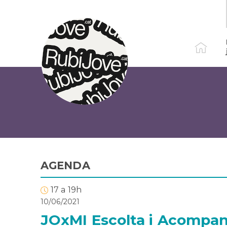
Vés
al
contingut
AGENDA
17 a 19h
10/06/2021
JOxMI Escolta i Acompa