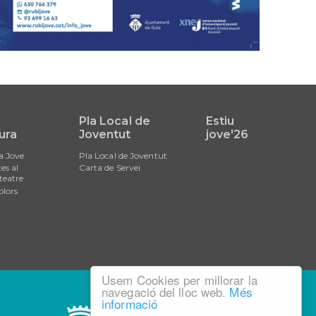
i
Pla Local de
Estiu
ura
Joventut
jove'26
a Jove
Pla Local de Joventut
es al
Carta de Servei
teatre
olors
Usem Cookies per millorar la
navegació del lloc web.
Més
informació