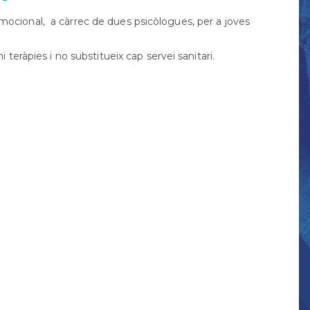
Orientació
formativa
ocional, a càrrec de dues psicòlogues, per a joves
SAI
LGTBI
 teràpies i no substitueix cap servei sanitari.
Sol•licitud
beques
ensenyaments
post
obligatòris