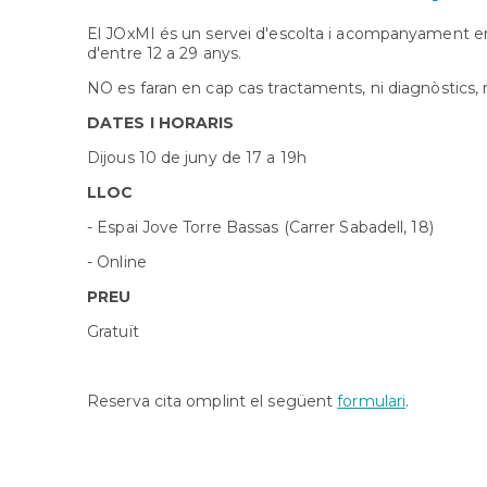
El JOxMI és un servei d'escolta i acompanyament em
d'entre 12 a 29 anys.
NO es faran en cap cas tractaments, ni diagnòstics, ni
DATES I HORARIS
Dijous 10 de juny de 17 a 19h
LLOC
- Espai Jove Torre Bassas (Carrer Sabadell, 18)
- Online
PREU
Gratuït
Reserva cita omplint el següent
formulari
.