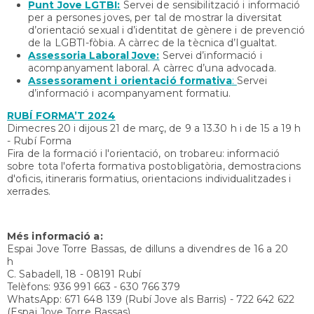
Punt Jove LGTBI:
Servei de sensibilització i informació
per a persones joves, per tal de mostrar la diversitat
d’orientació sexual i d’identitat de gènere i de prevenció
de la LGBTI-fòbia. A càrrec de la tècnica d’Igualtat.
Assessoria Laboral Jove:
Servei d’informació i
acompanyament laboral. A càrrec d’una advocada.
Assessorament i orientació formativa
:
Servei
d’informació i acompanyament formatiu.
RUBÍ FORMA’T 2024
Dimecres 20 i dijous 21 de març, de 9 a 13.30 h i de 15 a 19 h
- Rubí Forma
Fira de la formació i l'orientació, on trobareu: informació
sobre tota l'oferta formativa postobligatòria, demostracions
d'oficis, itineraris formatius, orientacions individualitzades i
xerrades.
Més informació a:
Espai Jove Torre Bassas, de dilluns a divendres de 16 a 20
h
C. Sabadell, 18 - 08191 Rubí
Telèfons: 936 991 663 - 630 766 379
WhatsApp: 671 648 139 (Rubí Jove als Barris) - 722 642 622
(Espai Jove Torre Bassas)