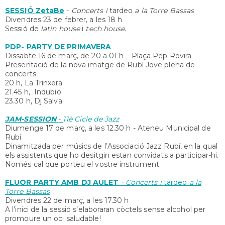
SESSIÓ ZetaBe
-
Concerts i
tardeo
a la Torre Bassas
Divendres 23 de febrer, a les 18 h
Sessió de
latin house
i
tech house
.
PDP- PARTY DE PRIMAVERA
Dissabte 16 de març, de 20 a 01 h – Plaça Pep Rovira
Presentació de la nova imatge de Rubí Jove plena de
concerts
20 h, La Trinxera
21.45 h, Indubio
23.30 h, Dj Salva
JAM-SESSION
-
11è Cicle de Jazz
Diumenge 17 de març, a les 12.30 h - Ateneu Municipal de
Rubí
Dinamitzada per músics de l’Associació Jazz Rubí, en la qual
els assistents que ho desitgin estan convidats a participar-hi.
Només cal que porteu el vostre instrument.
FLUOR PARTY AMB DJ AULET
- Concerts i
tardeo
a la
Torre Bassas
Divendres 22 de març, a les 17.30 h
A l’inici de la sessió s’elaboraran còctels sense alcohol per
promoure un oci saludable!