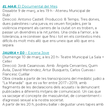
EL MAR
,
El Documental del Mes
Dissabte 9 de març, a les 19 h - Ateneu Municipal de
Rubí
Direcció: Antonio Castell. Producció: 8 Temps. Tres dones,
dues palestines i una jueva, es veuen forçades, per la
violència imperant als carrers de la ciutat on es troben, a
passar un divendres a la nit juntes. Una crida a l'amor, a la
tolerància, a reconèixer que fins i tot en els contextos més
difícils és molt més allò que ens uneix que allò que ens
separa.
JAURIA
+ DJ
– Escena Jove
Diumenge 10 de març, a les 20 h- Teatre Municipal La Sala +
Celler
Direcció: Jordi Casanovas. Amb Àngela Cervantes, Quim
Àvila, David Menéndez, Artur Busquets, Carlos Cuevas i
Francesc Cuéllar
Obra creada a partir de les transcripcions del mediàtic judici a
“La Manada” que es va fer entre 2017 i 2019, amb
fragments de les declaracions dels acusats i la denunciant
publicades a diferents mitjans de comunicació. Un cas que
va sacsejar el concepte de masculinitat, de consentiment i
d'agressió sexual a la nostra societat.
A partir de les 20 h, podreu ballar i degustar unes tapes amb