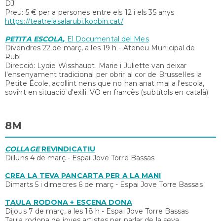
DJ
Preu: 5 € per a persones entre els 12 i els 35 anys
https://teatrelasalarubi.koobin.cat/
PETITA ESCOLA
,
El Documental del Mes
Divendres 22 de març, a les 19 h - Ateneu Municipal de
Rubí
Direcció: Lydie Wisshaupt. Marie i Juliette van deixar
l'ensenyament tradicional per obrir al cor de Brussel·les la
Petite École, acollint nens que no han anat mai a l'escola,
sovint en situació d'exili. VO en francès (subtítols en català)
8M
COLLAGE
REVINDICATIU
Dilluns 4 de març - Espai Jove Torre Bassas
CREA LA TEVA PANCARTA PER A LA MANI
Dimarts 5 i dimecres 6 de març - Espai Jove Torre Bassas
TAULA RODONA + ESCENA DONA
Dijous 7 de març, a les 18 h - Espai Jove Torre Bassas
Taula rodona de joves artistes per parlar de la seva