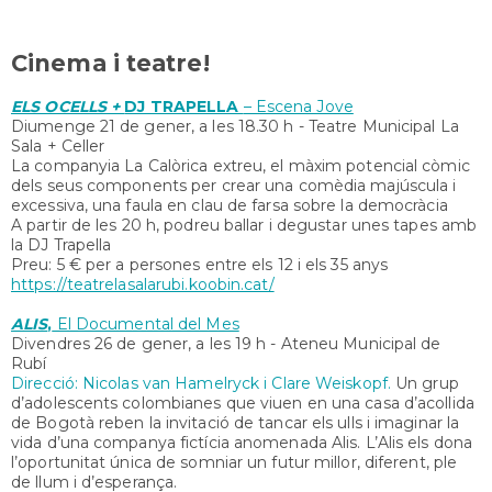
Cinema i teatre!
ELS OCELLS +
DJ TRAPELLA
– Escena Jove
Diumenge 21 de gener, a les 18.30 h - Teatre Municipal La
Sala + Celler
La companyia La Calòrica extreu, el màxim potencial còmic
dels seus components per crear una comèdia majúscula i
excessiva, una faula en clau de farsa sobre la democràcia
A partir de les 20 h, podreu ballar i degustar unes tapes amb
la DJ Trapella
Preu: 5 € per a persones entre els 12 i els 35 anys
https://teatrelasalarubi.koobin.cat/
ALIS
,
El Documental del Mes
Divendres 26 de gener, a les 19 h - Ateneu Municipal de
Rubí
Direcció: Nicolas van Hamelryck i Clare Weiskopf.
Un grup
d’adolescents colombianes que viuen en una casa d’acollida
de Bogotà reben la invitació de tancar els ulls i imaginar la
vida d’una companya fictícia anomenada Alis. L’Alis els dona
l’oportunitat única de somniar un futur millor, diferent, ple
de llum i d’esperança.