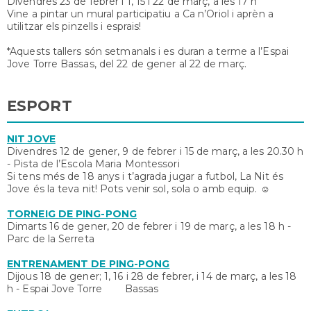
Divendres 23 de febrer i 1, 15 i 22 de març, a les 17 h
Vine a pintar un mural participatiu a Ca n’Oriol i aprèn a
utilitzar els pinzells i esprais!
*Aquests tallers són setmanals i es duran a terme a l’Espai
Jove Torre Bassas, del 22 de gener al 22 de març.
ESPORT
NIT JOVE
Divendres 12 de gener, 9 de febrer i 15 de març, a les 20.30 h
- Pista de l’Escola Maria Montessori
Si tens més de 18 anys i t’agrada jugar a futbol, La Nit és
Jove és la teva nit! Pots venir sol, sola o amb equip. ☺
TORNEIG DE PING-PONG
Dimarts 16 de gener, 20 de febrer i 19 de març, a les 18 h -
Parc de la Serreta
ENTRENAMENT DE PING-PONG
Dijous 18 de gener; 1, 16 i 28 de febrer, i 14 de març, a les 18
h - Espai Jove Torre Bassas