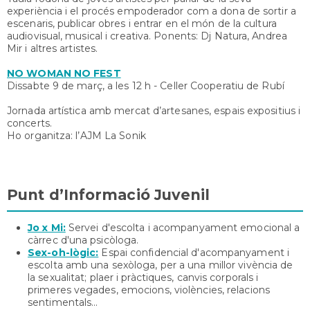
experiència i el procés empoderador com a dona de sortir a
escenaris, publicar obres i entrar en el món de la cultura
audiovisual, musical i creativa. Ponents: Dj Natura, Andrea
Mir i altres artistes.
NO WOMAN NO FEST
Dissabte 9 de març, a les 12 h - Celler Cooperatiu de Rubí
Jornada artística amb mercat d’artesanes, espais expositius i
concerts.
Ho organitza: l’AJM La Sonik
Punt d’Informació Juvenil
Jo x Mi:
Servei d'escolta i acompanyament emocional a
càrrec d'una psicòloga.
Sex-oh-lògic:
Espai confidencial d'acompanyament i
escolta amb una sexòloga, per a una millor vivència de
la sexualitat; plaer i pràctiques, canvis corporals i
primeres vegades, emocions, violències, relacions
sentimentals...