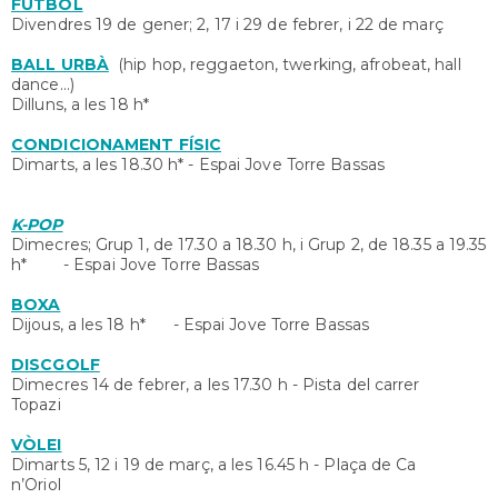
FUTBOL
Divendres 19 de gener; 2, 17 i 29 de febrer, i 22 de març
BALL URBÀ
(hip hop, reggaeton, twerking, afrobeat, hall
dance...)
Dilluns, a les 18 h*
CONDICIONAMENT FÍSIC
Dimarts, a les 18.30 h* - Espai Jove Torre Bassas
K-POP
Dimecres; Grup 1, de 17.30 a 18.30 h, i Grup 2, de 18.35 a 19.35
h* - Espai Jove Torre Bassas
BOXA
Dijous, a les 18 h* - Espai Jove Torre Bassas
DISCGOLF
Dimecres 14 de febrer, a les 17.30 h - Pista del carrer
Topazi
VÒLEI
Dimarts 5, 12 i 19 de març, a les 16.45 h - Plaça de Ca
n’Oriol