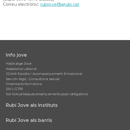
Correu electrònic:
rubijove@ajrubi.cat
Info jove
Main
Habitatge Jove
navigation
Assessoria Laboral
JOxMI Escolta i Acompanyament Emocional
Sex-oh-lògic, Consultoria sexual
Orientació formativa
SAI LGTBI
Sol•licitud beques ensenyaments post obligatòris
Rubí Jove als instituts
Rubí Jove als barris