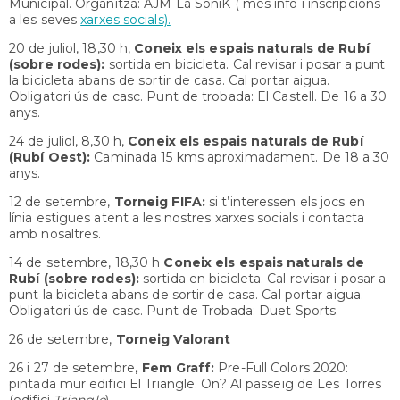
Municipal. Organitza: AJM La SoniK ( més info i inscripcions
a les seves
xarxes socials).
20 de juliol, 18,30 h,
Coneix els espais naturals de Rubí
(sobre rodes):
sortida en bicicleta.
Cal revisar i posar a punt
la bicicleta abans de sortir de casa. Cal portar aigua.
Obligatori ús de casc. Punt de trobada: El Castell. De 16 a 30
anys.
24 de juliol, 8,30 h,
Coneix els espais naturals de Rubí
(Rubí Oest):
Caminada 15 kms aproximadament. De 18 a 30
anys.
12 de setembre,
Torneig FIFA:
si t’interessen els jocs en
línia estigues atent a les nostres xarxes socials i contacta
amb nosaltres.
14 de setembre, 18,30 h
Coneix els espais naturals de
Rubí
(sobre rodes):
sortida en bicicleta.
Cal revisar i posar a
punt la bicicleta abans de sortir de casa. Cal portar aigua.
Obligatori ús de casc. Punt de Trobada: Duet Sports.
26 de setembre,
Torneig Valorant
26 i 27 de setembre
, Fem Graff:
Pre-Full Colors 2020:
pintada mur edifici El Triangle. On? Al passeig de Les Torres
(edifici
Triangle
)