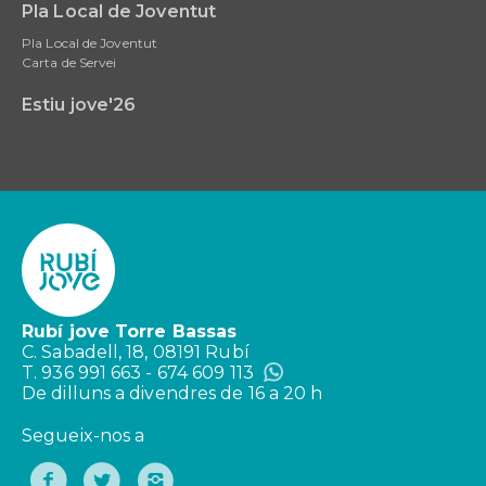
Pla Local de Joventut
Pla Local de Joventut
Carta de Servei
Estiu jove'26
Rubí jove Torre Bassas
C. Sabadell, 18, 08191 Rubí
T. 936 991 663 - 674 609 113
De dilluns a divendres de 16 a 20 h
Segueix-nos a