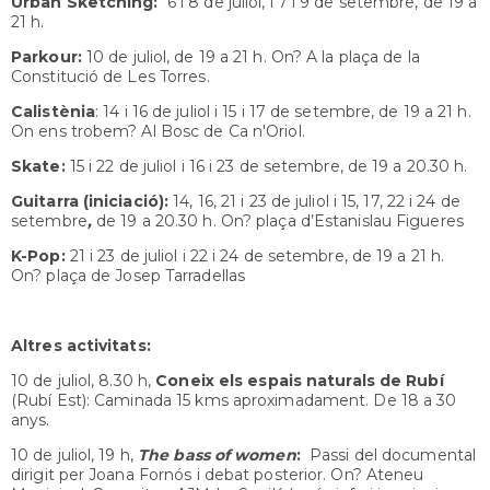
Urban Sketching:
6 i 8 de juliol, i 7 i 9 de setembre, de 19 a
21 h.
Parkour:
10 de juliol, de 19 a 21 h. On? A la plaça de la
Constitució de Les Torres.
Calistènia
:
14 i 16 de juliol i 15 i 17 de setembre, de 19 a 21 h.
On ens trobem? Al Bosc de Ca n'Oriol.
Skate
:
15 i 22 de juliol i 16 i 23 de setembre, de 19 a 20.30 h.
Guitarra (iniciació):
14, 16, 21 i 23 de juliol i 15, 17, 22 i 24 de
setembre
,
de 19 a 20.30 h. On? plaça d’Estanislau Figueres
K-Pop:
21 i 23 de juliol i 22 i 24 de setembre, de 19 a 21 h.
On?
plaça de Josep Tarradellas
Altres activitats:
10 de juliol, 8.30 h,
Coneix els espais naturals de Rubí
(Rubí Est): Caminada 15 kms aproximadament. De 18 a 30
anys.
10 de juliol, 19 h,
The bass of women
:
Passi del documental
dirigit per Joana Fornós i debat posterior. On? Ateneu