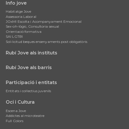
Info jove
Main
Habitatge Jove
navigation
Assessoria Laboral
JOxMI Escolta i Acompanyament Emocional
Sex-oh-lògic, Consultoria sexual
Orientació formativa
SAI LGTBI
Sol•licitud beques ensenyaments post obligatòris
Rubí Jove als instituts
Rubí Jove als barris
Participació i entitats
Entitats i col·lectius juvenils
Oci i Cultura
Escena Jove
Addictes al microteatre
Full Colors