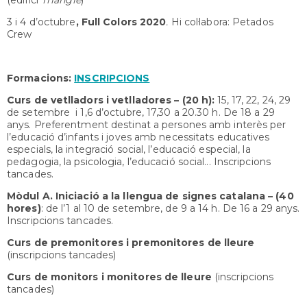
3 i 4 d’octubre
, Full Colors 2020
.
Hi col·labora: Petados
Crew
Formacions:
INSCRIPCIONS
Curs de vetlladors i vetlladores – (20 h):
15, 17, 22, 24, 29
de setembre i 1,6 d’octubre, 17,30 a 20.30 h. De 18 a 29
anys. Preferentment destinat a persones amb interès per
l’educació d’infants i joves amb necessitats educatives
especials, la integració social, l’educació especial, la
pedagogia, la psicologia, l’educació social... Inscripcions
tancades.
Mòdul A. Iniciació a la llengua de signes catalana – (40
hores)
: de l’1 al 10 de setembre, de 9 a 14 h. De 16 a 29 anys.
Inscripcions tancades.
Curs de premonitores i premonitores de lleure
(inscripcions tancades)
Curs de monitors i monitores de lleure
(inscripcions
tancades)