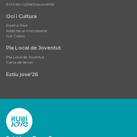
Entitats i col·lectius juvenils
Oci i Cultura
Escena Jove
Addictes al microteatre
Full Colors
Pla Local de Joventut
Pla Local de Joventut
Carta de Servei
Estiu jove'26