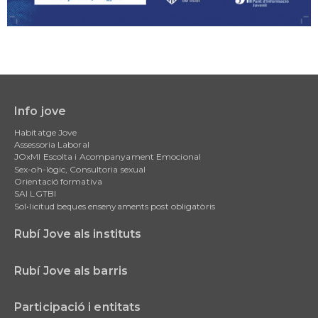
Info jove
Main
Habitatge Jove
navigation
Assessoria Laboral
JOxMI Escolta i Acompanyament Emocional
Sex-oh-lògic, Consultoria sexual
Orientació formativa
SAI LGTBI
Sol•licitud beques ensenyaments post obligatòris
Rubí Jove als instituts
Rubí Jove als barris
Participació i entitats