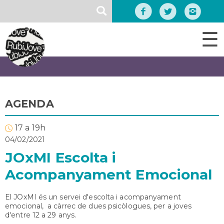
Vés
SEARCH
al
contingut
☰
AGENDA
17 a 19h
04/02/2021
JOxMI Escolta i
Acompanyament Emocional
El JOxMI és un servei d'escolta i acompanyament
emocional, a càrrec de dues psicòlogues, per a joves
d'entre 12 a 29 anys.