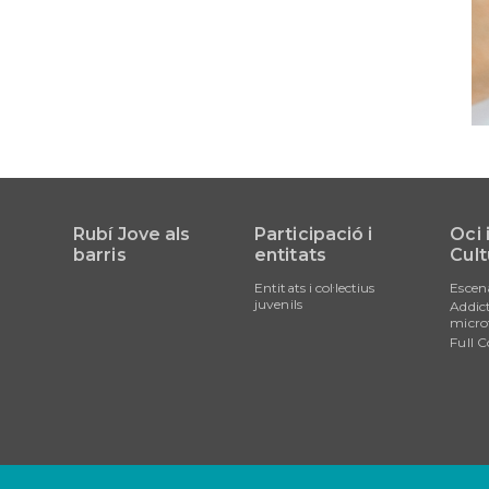
Rubí Jove als
Participació i
Oci 
barris
entitats
Cult
Entitats i col·lectius
Escen
juvenils
Addict
micro
Full C