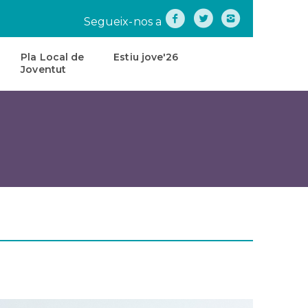
Segueix-nos a
Pla Local de
Estiu jove'26
Joventut
na
Pla
Local
de
tes
Joventut
teatre
Carta
de
Servei
s