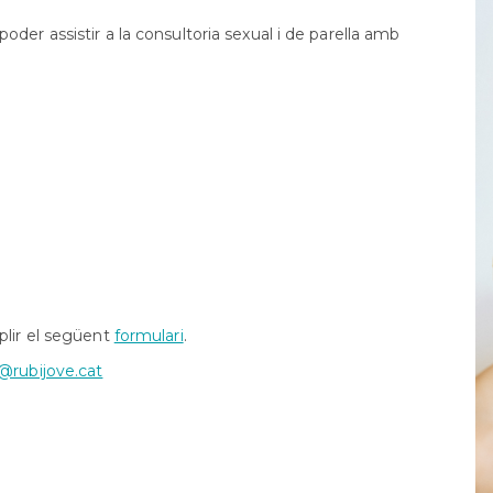
Orientació
formativa
der assistir a la consultoria sexual i de parella amb
SAI
LGTBI
Sol•licitud
beques
ensenyaments
post
obligatòris
plir el següent
formulari
.
@rubijove.cat