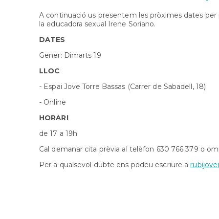
A continuació us presentem les pròximes dates per po
la educadora sexual Irene Soriano.
DATES
Gener: Dimarts 19
LLOC
- Espai Jove Torre Bassas (Carrer de Sabadell, 18)
- Online
HORARI
de 17 a 19h
Cal demanar cita prèvia al telèfon 630 766 379 o om
Per a qualsevol dubte ens podeu escriure a
rubijove