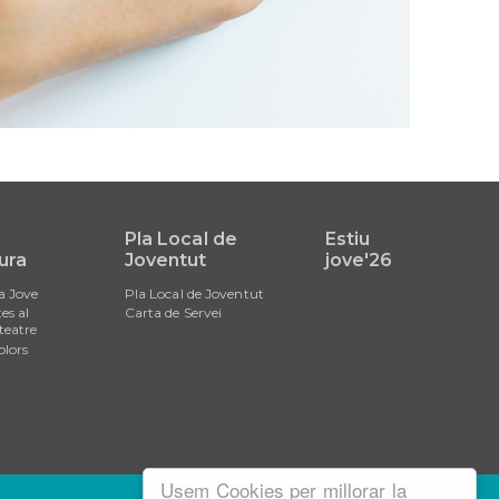
i
Pla Local de
Estiu
ura
Joventut
jove'26
a Jove
Pla Local de Joventut
es al
Carta de Servei
teatre
olors
Usem Cookies per millorar la