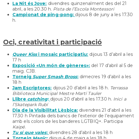
La Nit és Jove:
divendres quinzenalment des del 21
abril, a les 20.30 h.
Pista de l’Escola Montessori
Campionat de ping-pong:
dijous 8 de juny a les 17.30
h.
Oci, creativitat i participació
Queer Kiss
i mosaic participatiu:
dijous 13 d’abril a les
17 h
Exposició «Un món de gèneres»:
del 17 d’abril al 5 de
maig. CJB.
Torneig
Super Smash Bross
:
dimecres 19 d’abril a les
18 h
Jam Escriptores:
dijous 20 d’abril a les 18 h.
Terrassa
Biblioteca Municipal Mestre Martí Tauler
Llibre
catching
:
dijous 20 d’abril a les 17.30 h.
Inici a
l’Skatepark Rubí
Dia de la Visibilitat Lèsbica:
divendres 21 d’abril a les
17.30 h Pintada dels bancs de l’exterior de l’equipament
amb els colors de les banderes LGTBIQ+. Participa
Kaipé
.
Tu sí que vales
:
divendres 28 d’abril a les 18 h
Torneig
Magic:
dijous 4 de maig a les 18 h