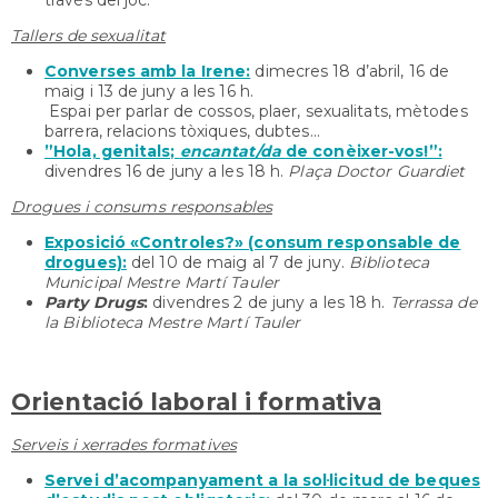
través del joc.
Tallers de sexualitat
Converses amb la Irene:
dimecres 18 d’abril, 16 de
maig i 13 de juny a les 16 h.
Espai per parlar de cossos, plaer, sexualitats, mètodes
barrera, relacions tòxiques, dubtes...
”Hola, genitals;
encantat/da
de conèixer-vos!”:
divendres 16 de juny a les 18 h.
Plaça Doctor Guardiet
Drogues i consums responsables
Exposició «Controles?» (consum responsable de
drogues):
del 10 de maig al 7 de juny.
Biblioteca
Municipal Mestre Martí Tauler
Party Drugs
:
divendres 2 de juny a les 18 h.
Terrassa de
la Biblioteca Mestre Martí Tauler
Orientació laboral i formativa
Serveis i xerrades formatives
Servei d’acompanyament a la sol·licitud de beques