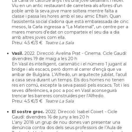
La Carla té catorze anys i és una jove desafiant i rebel.
Viu en un antic restaurant de carretera als afores d’un
poble amb la seva jove mare soltera mentre falta a
classe i passa les hores amb el seu amic Efraín. Quan
l’assistenta social s’adona que està embarassada de cinc
mesos, la Carla ingressa a “La Maternal”, un centre per a
mares menors d’edat on comparteix el seu dia a dia
amb altres joves com ella.
Preu: 4.5 €/3 €
Teatre La Sala
Vasil.
2022. Direcció: Avelina Prat - Cinema. Cicle Gaudí:
divendres 19 de maig a les 20 h
En Vasil és intel·ligent, carismàtic i el número 1 jugant al
bridge i als escacs, però dorm al carrer d’ençà que va
arribar de Bulgària. L’Alfredo, un arquitecte jubilat, l’acull
a casa seva durant un temps. Els dos homes no tenen
res en comú, excepte la seva passió pels escacs. Tot i les
seves diferències, a poc a poc en Vasil aconseguirà
trencar les barreres construïdes per l’Alfredo.
Preu: 4.5 €/3 €
Teatre La Sala
El sostre groc.
2022. Direcció: Isabel Coixet - Cicle
Gaudí: divendres 16 de juny a les 20 h
L’any 2018 un grup de nou dones van presentar una
denúncia contra dos dels seus professors de l’Aula de