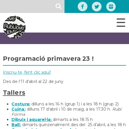
Vés
SEARCH
al
contingut
☰
Programació primavera 23 !
Inscriu-te, fent clic aquí!
Des de l'11 d'abril al 22 de juny
Tallers
Costura:
dilluns a les 16 h (grup 1) i a les 18 h (grup 2)
Cuina:
dilluns 17 d’abril i 10 de maig, a les 17.30 h.
Rubí
Forma
Dibuix i aquarel·la:
dimarts a les 18.15 h
Ball:
dimarts quinzenalment des del 25 d’abril, a les 18 h