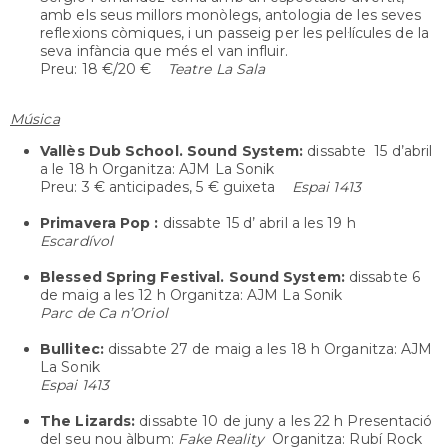
amb els seus millors monòlegs, antologia de les seves
reflexions còmiques, i un passeig per les pel·lícules de la
seva infància que més el van influir.
Preu: 18 €/20 €
Teatre La Sala
Música
Vallès Dub School. Sound System
:
dissabte
15 d’abril
a le 18 h Organitza: AJM La Sonik
Preu: 3 € anticipades, 5 € guixeta
Espai 1413
Primavera Pop
:
dissabte
15 d’ abril a les 19 h
Escardívol
Blessed Spring Festival. Sound System
:
dissabte
6
de maig a les 12 h Organitza: AJM La Sonik
Parc de Ca n’Oriol
Bullitec:
dissabte
27 de maig a les 18 h Organitza: AJM
La Sonik
Espai 1413
The Lizards
:
dissabte
10 de juny a les 22 h Presentació
del seu nou àlbum:
Fake Reality
Organitza: Rubí Rock