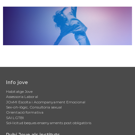
Info jove
Main
Habitatge Jove
navigation
Assessoria Laboral
JOxMI Escolta i Acompanyament Emocional
Sex-oh-lògic, Consultoria sexual
Orientació formativa
SAI LGTBI
Sol•licitud beques ensenyaments post obligatòris
Rubí Jove als instituts