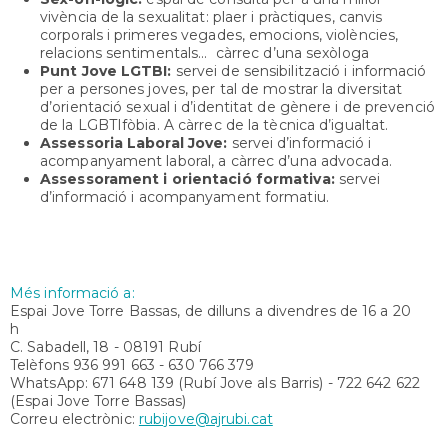
vivència de la sexualitat: plaer i pràctiques, canvis
corporals i primeres vegades, emocions, violències,
relacions sentimentals... càrrec d’una sexòloga
Punt Jove LGTBI:
servei de sensibilització i informació
per a persones joves, per tal de mostrar la diversitat
d’orientació sexual i d’identitat de gènere i de prevenció
de la LGBTIfòbia. A càrrec de la tècnica d’igualtat.
Assessoria Laboral Jove:
servei d’informació i
acompanyament laboral, a càrrec d’una advocada.
Assessorament i orientació formativa:
servei
d’informació i acompanyament formatiu.
Més informació a:
Espai Jove Torre Bassas, de dilluns a divendres de 16 a 20
h
C. Sabadell, 18 - 08191 Rubí
Telèfons 936 991 663 - 630 766 379
WhatsApp: 671 648 139 (Rubí Jove als Barris) - 722 642 622
(Espai Jove Torre Bassas)
Correu electrònic:
rubijove@ajrubi.cat