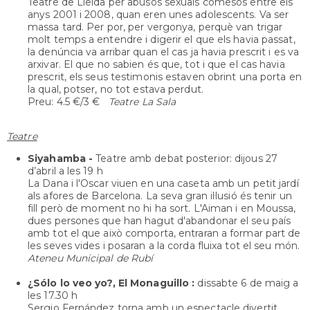
Teatre de Lleida per abusos sexuals comesos entre els
anys 2001 i 2008, quan eren unes adolescents. Va ser
massa tard. Per por, per vergonya, perquè van trigar
molt temps a entendre i digerir el que els havia passat,
la denúncia va arribar quan el cas ja havia prescrit i es va
arxivar. El que no sabien és que, tot i que el cas havia
prescrit, els seus testimonis estaven obrint una porta en
la qual, potser, no tot estava perdut.
Preu: 4.5 €/3 €
Teatre La Sala
Teatre
Siyahamba
-
Teatre amb debat posterior:
dijous
27
d’abril a les 19 h
La Dana i l'Oscar viuen en una caseta amb un petit jardí
als afores de Barcelona. La seva gran il·lusió és tenir un
fill però de moment no hi ha sort. L'Aiman i en Moussa,
dues persones que han hagut d'abandonar el seu país
amb tot el que això comporta, entraran a formar part de
les seves vides i posaran a la corda fluixa tot el seu món.
Ateneu Municipal de Rubí
¿Sólo lo veo yo?, El Monaguillo
:
dissabte
6 de maig a
les 17.30 h
Sergio Fernández torna amb un espectacle divertit,