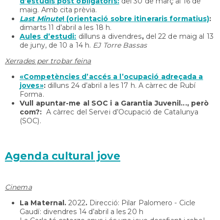
d’estudis post obligatoris:
del 30 de març al 16 de
maig. Amb cita prèvia.
Last Minute
! (orientació sobre itineraris formatius)
:
dimarts 11 d’abril
a les 18 h.
Aules d’estudi:
dilluns a divendres
,
del 22 de maig al 13
de juny, de 10 a 14 h.
EJ Torre Bassas
Xerrades per trobar feina
«Competències d’accés a l’ocupació adreçada a
joves»
:
dilluns 24 d’abril a les 17 h. A càrrec de Rubí
Forma.
Vull apuntar-me al SOC i a Garantia Juvenil..., però
com?:
A càrrec del Servei d’Ocupació de Catalunya
(SOC).
Agenda cultural jove
Cinema
La Maternal.
2022
.
Direcció: Pilar Palomero - Cicle
Gaudí: divendres 14 d’abril a les 20 h