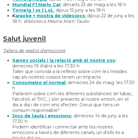
Mundial F1 Mario Car
: dimarts 23 de maig a les 18 h
Torneig 1 vs 1 LoL
:
dijous 15 juny a les 18 h
K
araoke + mostra de videojocs:
dijous 22 de juny a les
18 h.
Biblioteca Mestre Martí Tauler
Salut juvenil
Tallers de gestió d’emocions
Xarxes socials i la relació amb el nostre cos
:
dimecres 19 d’abril a les 17.30 h
Taller que convida a la reflexió sobre com les mirades
cap als nostres cossos tenen un impacte.
Consumeixo el normal:
dimecres 24 de maig les 17.30
h
Parlarem sobre com les diferents substàncies (el tabac,
l'alcohol, el THC...) són presents al nostre entorn, en el
dia a dia i de com ens afecten. Creus que tens un
consum responsable?
Jocs de taula i emocions:
dimecres 14 de juny a les
17.30 h
Podem identificar i connectar amb les nostres
emocions a través de diferents canals, un d'ells és a