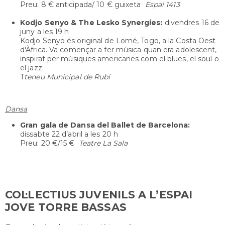
Preu: 8 € anticipada/ 10 € guixeta
Espai 1413
Kodjo Senyo & The Lesko Synergies
:
divendres
16 de
juny a les 19 h
Kodjo Senyo és original de Lomé, Togo, a la Costa Oest
d'Àfrica. Va començar a fer música quan era adolescent,
inspirat per músiques americanes com el blues, el soul o
el jazz.
T
teneu Municipal de Rubí
Dansa
Gran gala de Dansa del Ballet de Barcelona
:
dissabte
22 d’abril a les 20 h
Preu: 20 €/15 €
Teatre La Sala
COL·LECTIUS JUVENILS A L’ESPAI
JOVE TORRE BASSAS