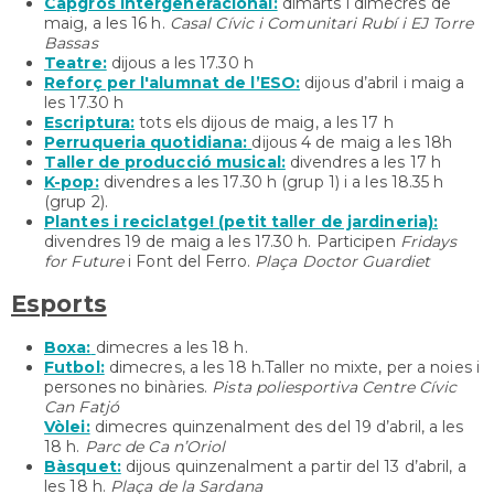
Capgròs intergeneracional:
dimarts i dimecres de
maig, a les 16 h.
Casal Cívic i Comunitari Rubí i EJ Torre
Bassas
Teatre:
dijous a les 17.30 h
Reforç per l'alumnat de l’ESO:
dijous d’abril i maig a
les 17.30 h
Escriptura:
tots els dijous de maig, a les 17 h
Perruqueria quotidiana:
dijous 4 de maig a les 18h
Taller de producció musical:
divendres a les 17 h
K-pop:
divendres a les 17.30 h (grup 1) i a les 18.35 h
(grup 2).
Plantes i reciclatge! (petit taller de jardineria):
divendres 19 de maig a les 17.30 h. Participen
Fridays
for Future
i Font del Ferro.
Plaça Doctor Guardiet
Esports
Boxa:
dimecres a les 18 h.
Futbol:
dimecres, a les 18 h.Taller no mixte, per a noies i
persones no binàries.
Pista poliesportiva Centre Cívic
Can Fatjó
Vòlei:
dimecres quinzenalment des del 19 d’abril, a les
18 h.
Parc de Ca n’Oriol
Bàsquet:
dijous quinzenalment a partir del 13 d’abril, a
les 18 h.
Plaça de la Sardana