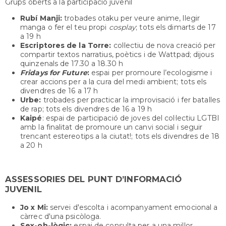
Grups oberts a la participació juvenil
Rubí Manji:
trobades otaku per veure anime, llegir
manga o fer el teu propi
cosplay
; tots els dimarts de 17
a 19 h
Escriptores de la Torre:
col·lectiu de nova creació per
compartir textos narratius, poètics i de Wattpad; dijous
quinzenals de 17.30 a 18.30 h
Fridays for Future
:
espai per promoure l’ecologisme i
crear accions per a la cura del medi ambient; tots els
divendres de 16 a 17 h
Urbe:
trobades per practicar la improvisació i fer batalles
de rap; tots els divendres de 16 a 19 h
Kaipé
: espai de participació de joves del col·lectiu LGTBI
amb la finalitat de promoure un canvi social i seguir
trencant estereotips a la ciutat!; tots els divendres de 18
a 20 h
ASSESSORIES DEL PUNT D’INFORMACIÓ
JUVENIL
Jo x Mi:
servei d'escolta i acompanyament emocional a
càrrec d'una psicòloga.
Sex-oh-lògic:
espai de consulta per a una millor