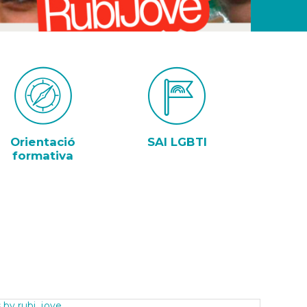
Orientació
SAI LGBTI
formativa
 by rubi_jove