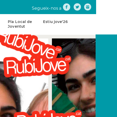
Segueix-nos a
Pla Local de
Estiu jove'26
Joventut
na
Pla
Local
de
tes
Joventut
teatre
Carta
de
Servei
s