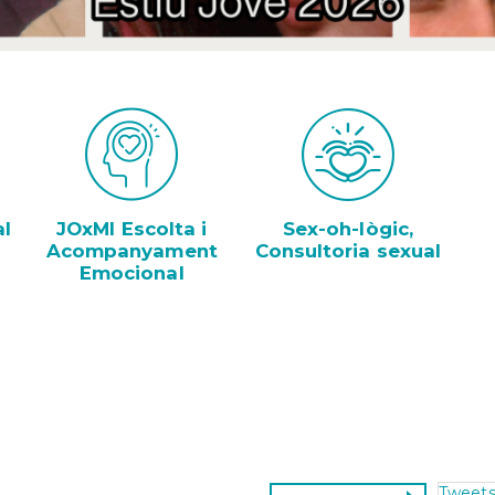
Orientació
formativa
SAI
LGTBI
Sol•licitud
beques
ensenyaments
post
obligatòris
al
JOxMI Escolta i
Sex-oh-lògic,
Acompanyament
Consultoria sexual
Emocional
Tweets